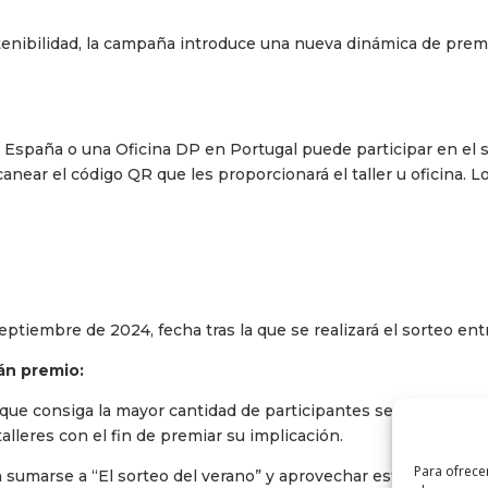
nibilidad, la campaña introduce una nueva dinámica de premi
en España o una Oficina DP en Portugal puede participar en el 
canear el código QR que les proporcionará el taller u oficina. 
ptiembre de 2024, fecha tras la que se realizará el sorteo entr
án premio:
r que consiga la mayor cantidad de participantes será premiado 
talleres con el fin de premiar su implicación.
Para ofrece
es a sumarse a “El sorteo del verano” y aprovechar esta oportun