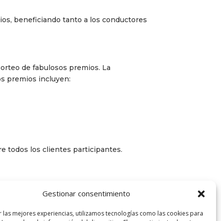
os, beneficiando tanto a los conductores
sorteo de fabulosos premios. La
Los premios incluyen:
e todos los clientes participantes.
con un iPhone 15. Esta iniciativa no solo
Gestionar consentimiento
r las mejores experiencias, utilizamos tecnologías como las cookies para
idad para ganar increíbles premios mientras